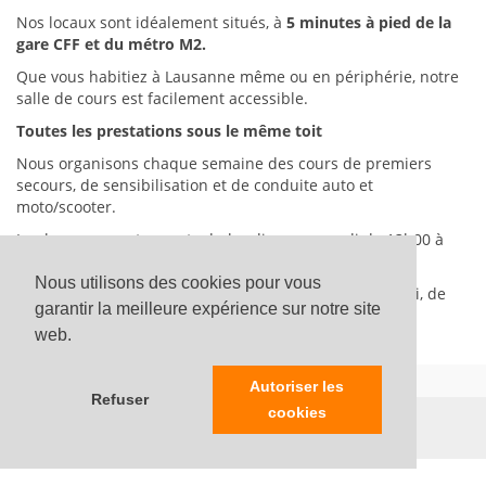
Nos locaux sont idéalement situés, à
5 minutes à pied de la
gare CFF et du métro M2.
Que vous habitiez à Lausanne même ou en périphérie, notre
salle de cours est facilement accessible.
Toutes les prestations sous le même toit
Nous organisons chaque semaine des cours de premiers
secours, de sensibilisation et de conduite auto et
moto/scooter.
Les bureaux sont ouverts du lundi au mercredi de 13h00 à
18h00, et le vendredi de 14h00 à 18h00.
Nous utilisons des cookies pour vous
Les cours pratiques sont dispensés du lundi au samedi, de
garantir la meilleure expérience sur notre site
7h00 à 19h00.
web.
Autoriser les
Refuser
cookies
Copyright © ECA l'auto-école Sàrl - 2026