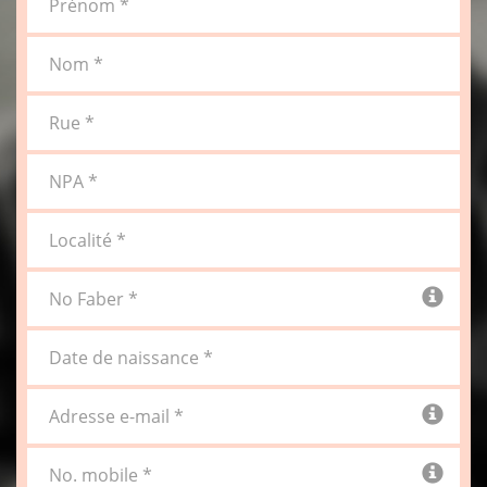
Prénom *
Nom *
Rue *
NPA *
Localité *
No Faber *
Date de naissance *
Adresse e-mail *
No. mobile *