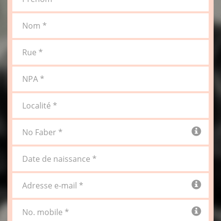
Nom *
Rue *
NPA *
Localité *
No Faber *
Date de naissance *
Adresse e-mail *
No. mobile *