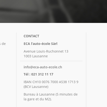
CONTACT
s de
ECA l’auto-école Sàrl
Avenue Louis-Ruchonnet 13
1003 Lausanne
info@eca-auto-ecole.ch
Tél : 021 312 11 17
IBAN CH10 0076 7000 A538 1713 9
(BCV Lausanne)
Bureau à Lausanne (5 minutes de
la gare et du M2).