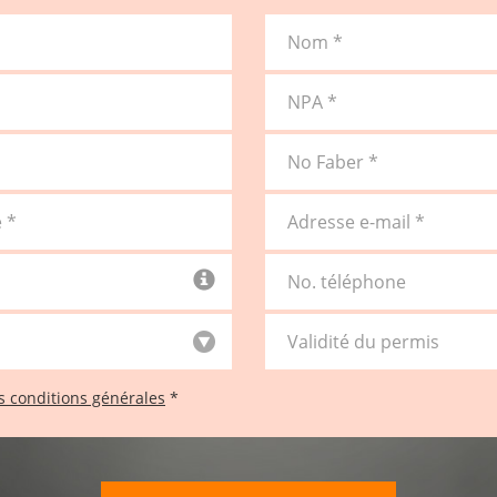
Nom *
NPA *
No Faber *
 *
Adresse e-mail *
No. téléphone
Validité du permis
les conditions générales
*