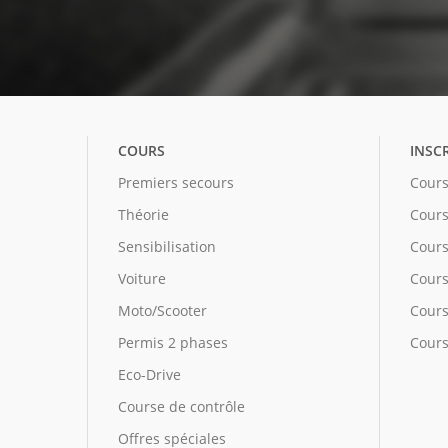
COURS
INSC
Premiers secours
Cours
Théorie
Cours
Sensibilisation
Cours
Voiture
Cours
Moto/Scooter
Cours 
Permis 2 phases
Cours
Eco-Drive
Course de contrôle
Offres spéciales