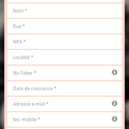
Nom *
Rue *
NPA *
Localité *
No Faber *
Date de naissance *
Adresse e-mail *
No. mobile *