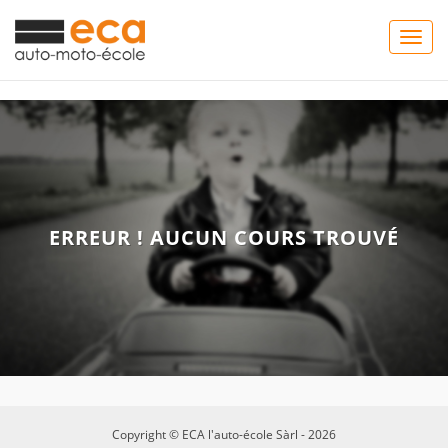
Togg
navig
ERREUR ! AUCUN COURS TROUVÉ
Copyright © ECA l'auto-école Sàrl - 2026